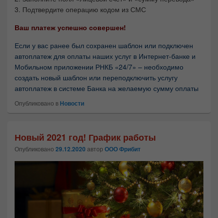
некоторые
3. Подтвердите операцию кодом из СМС
функции
веб-сайта
Ваш платеж успешно совершен!
исчезнут.
Если у вас ранее был сохранен шаблон или подключен
автоплатеж для оплаты наших услуг в Интернет-банке и
Маркетинг
Мобильном приложении РНКБ «24/7» – необходимо
Делясь своими
создать новый шаблон или переподключить услугу
интересами и
автоплатеж в системе Банка на желаемую сумму оплаты
поведением при
Опубликовано в
Новости
посещении нашего
сайта, вы
увеличиваете
вероятность
Новый 2021 год! График работы
просмотра
Опубликовано
29.12.2020
автор
ООО Фрибит
персонализированного
контента и
предложений.