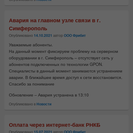
Авария на главном узле связи в г.
Симферополь
Опубликовано
14.10.2021
автор
ООО Фрибит
Уважаемые абоненты.
Необходимый
На данный момент фиксируем проблему на серверном
Эти файлы cookie
оборудовании в г. Симферополь – отсутствует сеть у
обязательны. Они
абонентов подключенных по технологии GPON.
необходимы для
Специалисты в данный момент занимаются устранением
функционирования
аварии. В ближайшее время доступ к сети восстановится.
веб-сайта.
Спасибо за понимание
Обновление – Авария устранена в 13:10
Статистика
Опубликовано в
Новости
Для того, чтобы
мы могли
улучшить
функциональность
Оплата через интернет-банк РНКБ
и структуру веб-
Опубликовано
15.07.2021
автор
ООО Фрибит