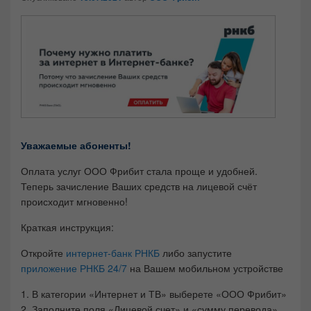
сайта,
основываясь на
том, как
используется веб-
сайт.
Опыт
Для того,
чтобы наш
Уважаемые абоненты!
веб-сайт
работал
Оплата услуг ООО Фрибит стала проще и удобней.
как можно
Теперь зачисление Ваших средств на лицевой счёт
лучше во
происходит мгновенно!
время
вашего
Краткая инструкция:
посещения.
Если вы
Откройте
интернет-банк РНКБ
либо запустите
откажетесь
приложение РНКБ 24/7
на Вашем мобильном устройстве
от этих
файлов
1. В категории «Интернет и ТВ» выберете «ООО Фрибит»
cookie,
2. Заполните поля «Лицевой счет» и «сумму перевода»